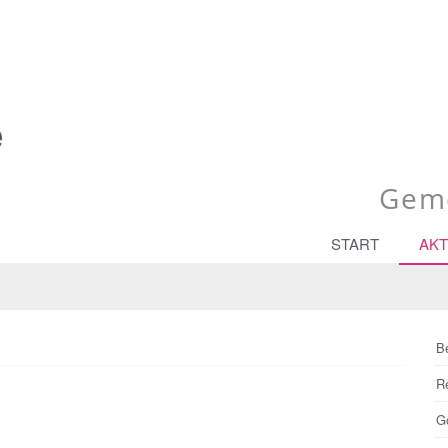
Geme
START
AKT
B
R
Go