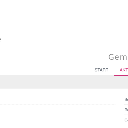
Geme
START
AKT
B
R
Go