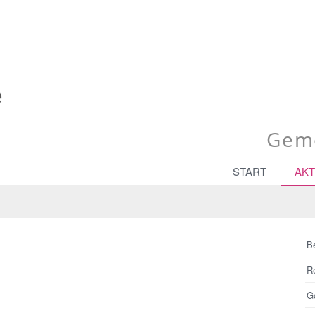
Geme
START
AKT
B
R
Go