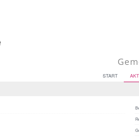
Geme
START
AKT
B
R
Go